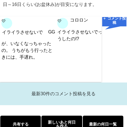
日～16日くらい(お盆休み)が目安になります。
＋ コメント投
コロロン
💛
💛
💛
稿
GG
イライラさせないでっちど
イライラさせないで
イラ
うしたの!?
が、いなくなっちゃった
んなさ
の。 うちがもう行ったと
た？ご
きには、手遅れ。
寝坊し
こと言
る？詳
最新30件のコメント投稿を見る
新しいあと何日
共有する
最新の何日一覧
を作る