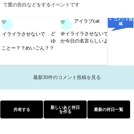
て愛の告白などをするイベントです
＋ コメント投
アイラブcat
💛
💛
💛
稿
ど
＠イライラさせないでなん
イライラさせないで
イラ
ゆ
か今日の名言らしいよ
ことー？？めいごん？？
それ！
んだよ
最新30件のコメント投稿を見る
新しいあと何日
共有する
最新の何日一覧
を作る